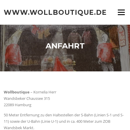
WWW.WOLLBOUTIQUE.DE
Menu
ANFAHRT
Wollboutique
– Kornelia Herr
Wandsbeker Chaussee 315
22089 Hamburg
50 Meter Entfernung zu den Haltestellen der S-Bahn (Linien S-1 und S-
11) sowie der U-Bahn (Linie U-1) und in ca. 400 Meter zum ZOB
Wandsbek Markt.