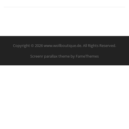
Copyright © 2026 www.wollboutique.de. All Rights Reserved.
Screenr parallax theme
by FameThemes